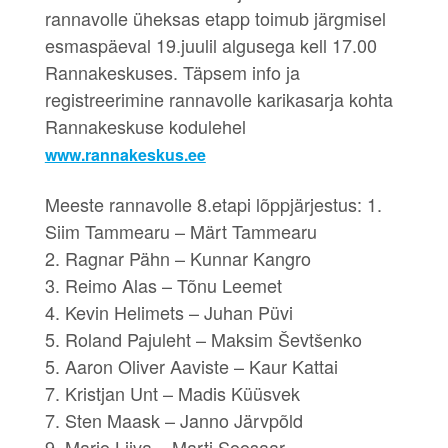
rannavolle üheksas etapp toimub järgmisel
esmaspäeval 19.juulil algusega kell 17.00
Rannakeskuses. Täpsem info ja
registreerimine rannavolle karikasarja kohta
Rannakeskuse kodulehel
www.rannakeskus.ee
Meeste rannavolle 8.etapi lõppjärjestus: 1.
Siim Tammearu – Märt Tammearu
2. Ragnar Pähn – Kunnar Kangro
3. Reimo Alas – Tõnu Leemet
4. Kevin Helimets – Juhan Püvi
5. Roland Pajuleht – Maksim Ševtšenko
5. Aaron Oliver Aaviste – Kaur Kattai
7. Kristjan Unt – Madis Küüsvek
7. Sten Maask – Janno Järvpõld
9. Mario Liiva – Marti Soosaar