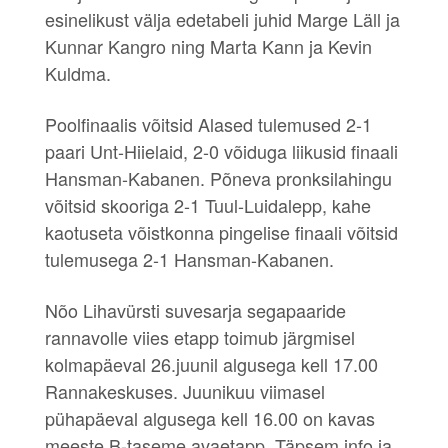
esinelikust välja edetabeli juhid Marge Läll ja
Kunnar Kangro ning Marta Kann ja Kevin
Kuldma.
Poolfinaalis võitsid Alased tulemused 2-1
paari Unt-Hiielaid, 2-0 võiduga liikusid finaali
Hansman-Kabanen. Põneva pronksilahingu
võitsid skooriga 2-1 Tuul-Luidalepp, kahe
kaotuseta võistkonna pingelise finaali võitsid
tulemusega 2-1 Hansman-Kabanen.
Nõo Lihavürsti suvesarja segapaaride
rannavolle viies etapp toimub järgmisel
kolmapäeval 26.juunil algusega kell 17.00
Rannakeskuses. Juunikuu viimasel
pühapäeval algusega kell 16.00 on kavas
meeste B-taseme avaetapp. Täpsem info ja