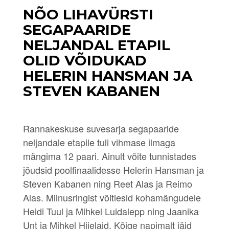
NÕO LIHAVÜRSTI
SEGAPAARIDE
NELJANDAL ETAPIL
OLID VÕIDUKAD
HELERIN HANSMAN JA
STEVEN KABANEN
Rannakeskuse suvesarja segapaaride
neljandale etapile tuli vihmase ilmaga
mängima 12 paari. Ainult võite tunnistades
jõudsid poolfinaalidesse Helerin Hansman ja
Steven Kabanen ning Reet Alas ja Reimo
Alas. Miinusringist võitlesid kohamängudele
Heidi Tuul ja Mihkel Luidalepp ning Jaanika
Unt ja Mihkel Hiielaid. Kõige napimalt jäid