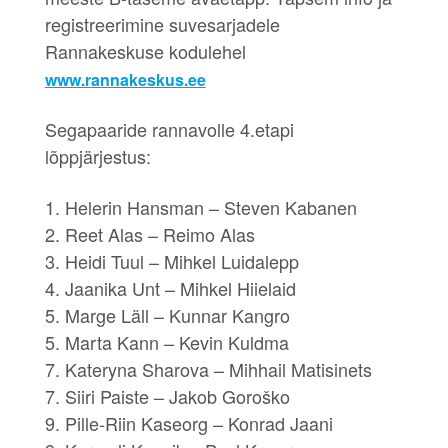
registreerimine suvesarjadele
Rannakeskuse kodulehel
www.rannakeskus.ee
Segapaaride rannavolle 4.etapi
lõppjärjestus:
1. Helerin Hansman – Steven Kabanen
2. Reet Alas – Reimo Alas
3. Heidi Tuul – Mihkel Luidalepp
4. Jaanika Unt – Mihkel Hiielaid
5. Marge Läll – Kunnar Kangro
5. Marta Kann – Kevin Kuldma
7. Kateryna Sharova – Mihhail Matisinets
7. Siiri Paiste – Jakob Goroško
9. Pille-Riin Kaseorg – Konrad Jaani